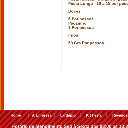
Festa Longa - 10 a 15 por pes
Doces
5 Por pessoa
Pãozinho
3 Por pessoa
Frios
50 Grs Por pessoa
Home
A Empresa
Cardápio
Kit Festa
Revenda
Horário de atendimento Seg à Sexta das 08:00 as 18: